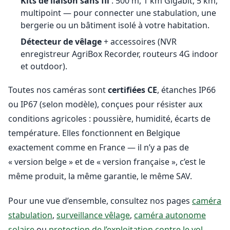
Kits de liaison sans fil
: 500 m, 1 km Gigabit, 5 km,
multipoint — pour connecter une stabulation, une
bergerie ou un bâtiment isolé à votre habitation.
Détecteur de vêlage
+ accessoires (NVR
enregistreur AgriBox Recorder, routeurs 4G indoor
et outdoor).
Toutes nos caméras sont
certifiées CE
, étanches IP66
ou IP67 (selon modèle), conçues pour résister aux
conditions agricoles : poussière, humidité, écarts de
température. Elles fonctionnent en Belgique
exactement comme en France — il n’y a pas de
« version belge » et de « version française », c’est le
même produit, la même garantie, le même SAV.
Pour une vue d’ensemble, consultez nos pages
caméra
stabulation
,
surveillance vêlage
,
caméra autonome
solaire
ou
protection de l’exploitation contre le vol
.