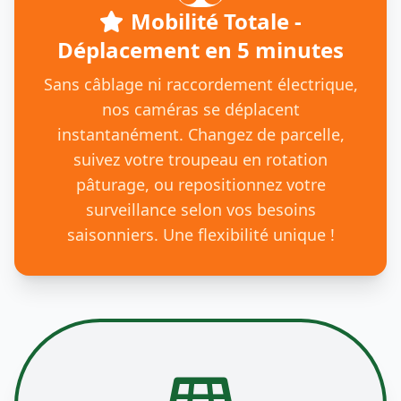
Mobilité Totale -
Déplacement en 5 minutes
Sans câblage ni raccordement électrique,
nos caméras se déplacent
instantanément. Changez de parcelle,
suivez votre troupeau en rotation
pâturage, ou repositionnez votre
surveillance selon vos besoins
saisonniers. Une flexibilité unique !