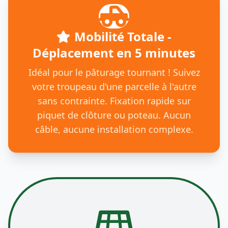
Mobilité Totale -
Déplacement en 5 minutes
Idéal pour le pâturage tournant ! Suivez
votre troupeau d'une parcelle à l'autre
sans contrainte. Fixation rapide sur
piquet de clôture ou poteau. Aucun
câble, aucune installation complexe.