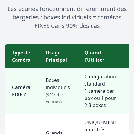
Les écuries fonctionnent différemment des
bergeries : boxes individuels = caméras
FIXES dans 90% des cas
Type de
Usage
Quand
Caméra
Principal
l'Utiliser
Configuration
P
Boxes
standard
2
Caméra
individuels
1 caméra par
M
FIXE ?
(90% des
box ou 1 pour
G
écuries)
2-3 boxes
d
UNIQUEMENT
pour très
Grands