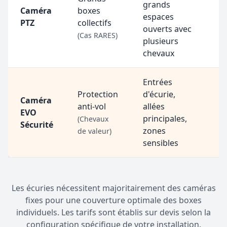
grands
1
Caméra
boxes
espaces
e
PTZ
collectifs
ouverts avec
c
(Cas RARES)
plusieurs
chevaux
Entrées
Protection
d'écurie,
Caméra
2
anti-vol
allées
EVO
c
principales,
(Chevaux
Sécurité
d
zones
de valeur)
sensibles
Les écuries nécessitent majoritairement des caméras
fixes pour une couverture optimale des boxes
individuels. Les tarifs sont établis sur devis selon la
configuration spécifique de votre installation.